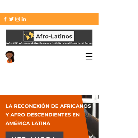
info.afrolatinos@gmail.com
LA RECONEXIÓN DE AFRICANOS
Y AFRO DESCENDIENTES EN
AMÉRICA LATINA