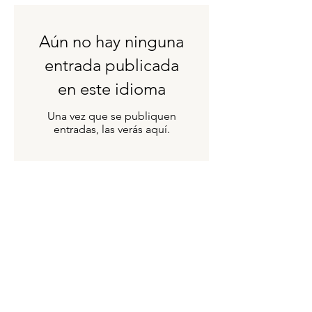
Aún no hay ninguna
entrada publicada
en este idioma
Una vez que se publiquen
entradas, las verás aquí.
¡UNIRSE A LA
CONVERSACIÓN!
Si está interesado en la historia y las
influencias afrolatinas, considere
convertirse en miembro y unirse a la
conversación en nuestro foro.